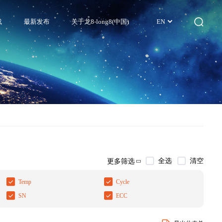
载
最新发布
关于龙8-long8(中国)
EN
全选
清空
更多筛选
Temp
Cycle
SN
ECC