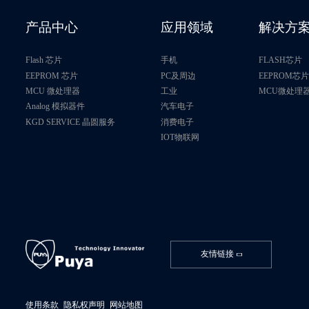
P24C08C
产品中心
应用领域
解决方
P24C08D
Flash 芯片
手机
FLASH芯片
P24C128D
EEPROM 芯片
PC及周边
EEPROM芯
MCU 微处理器
工业
MCU微处理
Analog 模拟器件
汽车电子
P24C128F
KGD SERVICE 晶圆服务
消费电子
IOT物联网
P24C128H
P24C16C
P24C16D
P24C256
友情链接
P24C256B
使用条款
隐私权声明
网站地图
P24C256F