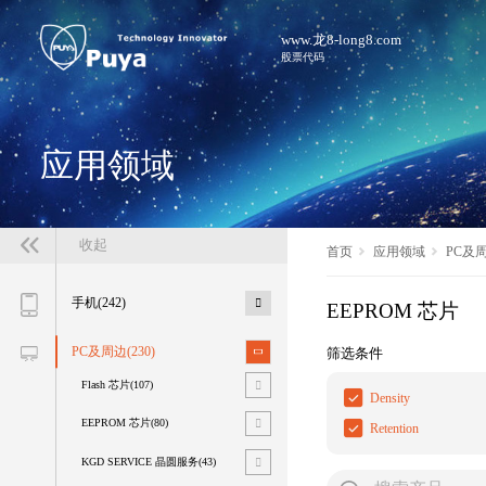
www.龙8-long8.com
股票代码
应用领域
收起
首页
应用领域
PC及
手机(242)
EEPROM 芯片
筛选条件
PC及周边(230)
Flash 芯片(107)
Density
EEPROM 芯片(80)
Retention
KGD SERVICE 晶圆服务(43)