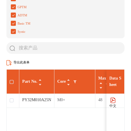
GPTM
ADTM
Basic TM
Systic
导出此表单
Max CLK（MHz
Data S
Part No.
Core
heet
PY32M010A25N7
M0+
48
中文