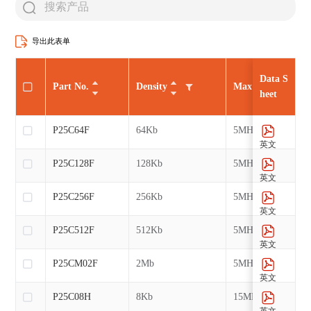
导出此表单
Data S
Part No.
Density
Max CLK
heet
P25C64F
64Kb
5MHz
英文
P25C128F
128Kb
5MHz
英文
P25C256F
256Kb
5MHz
英文
P25C512F
512Kb
5MHz
英文
P25CM02F
2Mb
5MHz
英文
P25C08H
8Kb
15MHz
英文